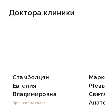
Доктора клиники
Стамболцян
Марк
Евгения
(Чев
Владимировна
Свет
Анат
Врач-косметолог