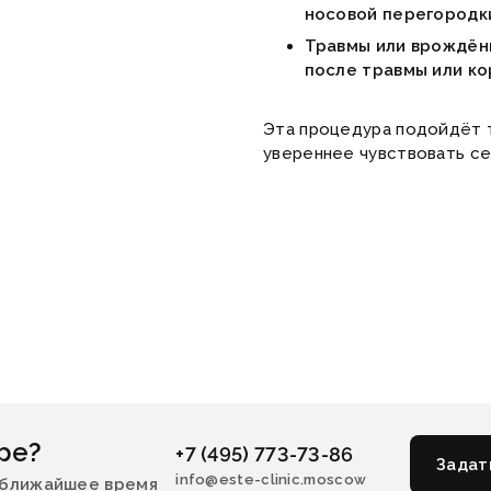
носовой перегородки
Травмы или врождён
после травмы или к
Эта процедура подойдёт т
увереннее чувствовать се
ре?
+7 (495) 773-73-86
Задат
info@este-clinic.moscow
 ближайшее время