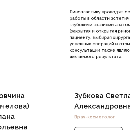
Ринопластику проводят с
работы в области эстетич
глубокими знаниями анато
(закрытая и открытая рино
пациенту. Выбирая хирурга
успешных операций и отзы
консультации также явля
желаемого результата.
овчина
Зубкова Светл
ычелова)
Александровн
лана
Врач-косметолог
ольевна