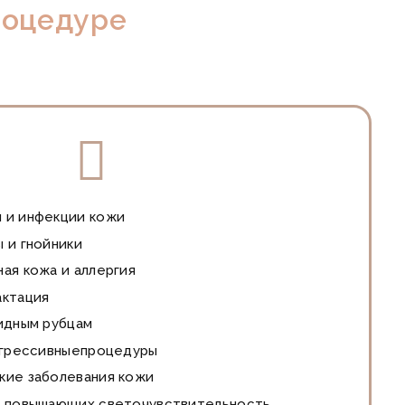
роцедуре
 и инфекции кожи
 и гнойники
ая кожа и аллергия
актация
идным рубцам
 агрессивныепроцедуры
кие заболевания кожи
, повышающих светочувствительность