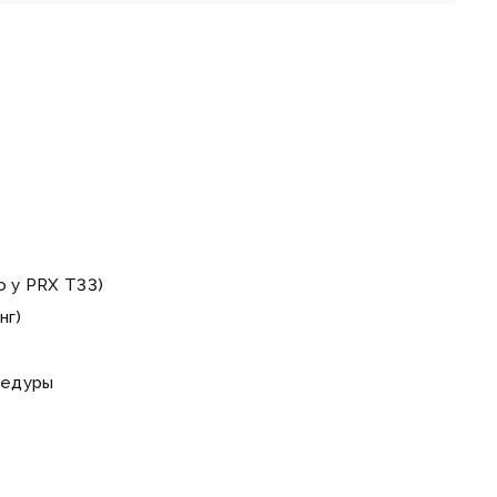
 у PRX T33)
нг)
цедуры