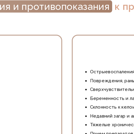
ия и противопоказания
к п
Острыевоспаления
Повреждения, раны
Сверхчувствительн
Беременность и л
Склонность к кело
Недавний загар и
Тяжелые хроничес
Прием препаратов