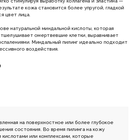
гко стимулируя выработку коллагена и эластина —
езультате кожа становится более упругой, гладкой
я цвет лица.
ове натуральной миндальной кислоты, которая
отшелушивает омертвевшие клетки, выравнивает
воспалениями. Миндальный пилинг идеально подходит
рессивного воздействия.
м
вленная на поверхностное или более глубокое
ения состояния. Во время пилинга на кожу
и кислотами или комплексами, которые