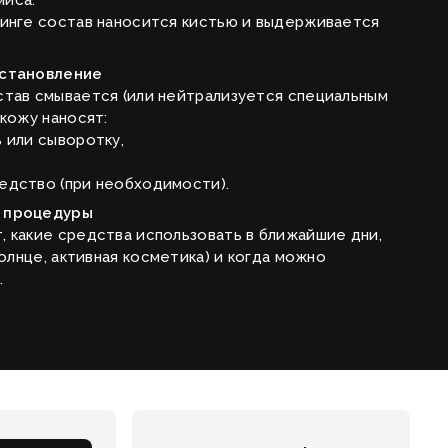
иса.
линге состав наносится кистью и выдерживается
сстановление
став смывается (или нейтрализуется специальным
 кожу наносят:
 или сыворотку,
едство (при необходимости).
 процедуры
 какие средства использовать в ближайшие дни,
солнце, активная косметика) и когда можно
.