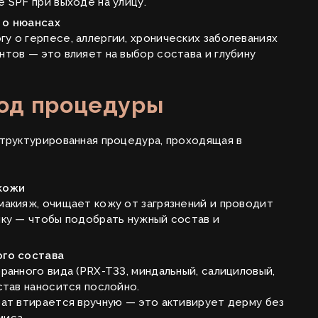
 SPF при выходе на улицу.
 о нюансах
 о герпесе, аллергии, хронических заболеваниях
тов — это влияет на выбор состава и глубину
од процедуры
структурированная процедура, проходящая в
кожи
макияж, очищает кожу от загрязнений и проводит
ику — чтобы подобрать нужный состав и
ого состава
ранного вида (PRX-T33, миндальный, салициловый,
став наносится послойно.
ат втирается вручную — это активирует дерму без