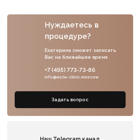
Нуждаетесь в
процедуре?
Екатерина сможет записать
Вас на ближайшее время
+7 (495) 773-73-86
info@este-clinic.moscow
Задать вопрос
Наш Telegram канал