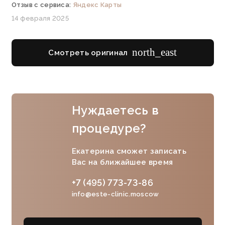
Отзыв с сервиса:
Яндекс Карты
14 февраля 2025
north_east
Смотреть оригинал
Нуждаетесь в
процедуре?
Екатерина сможет записать
Вас на ближайшее время
+7 (495) 773-73-86
info@este-clinic.moscow